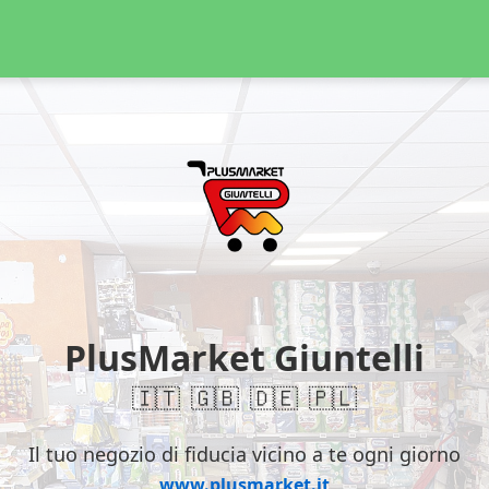
PlusMarket Giuntelli
🇮🇹
🇬🇧
🇩🇪
🇵🇱
Il tuo negozio di fiducia vicino a te ogni giorno
www.plusmarket.it